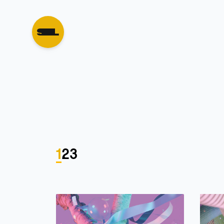
1
2
3
Next