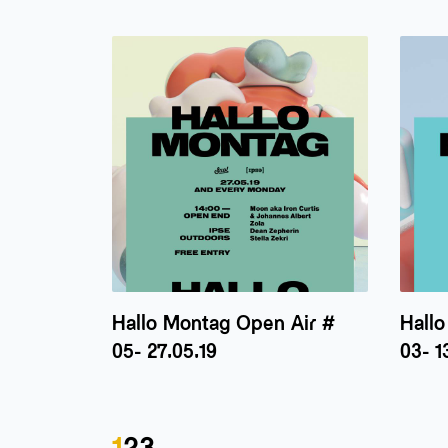
Hallo Montag Open Air #
Hall
05- 27.05.19
03- 1
1
2
3